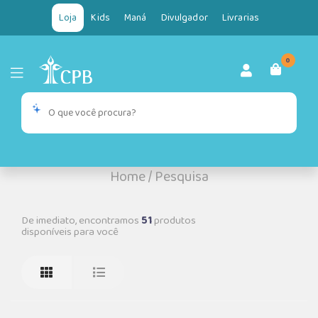
Loja
Kids
Maná
Divulgador
Livrarias
0
Home
/
Pesquisa
De imediato, encontramos
51
produtos
disponíveis para você