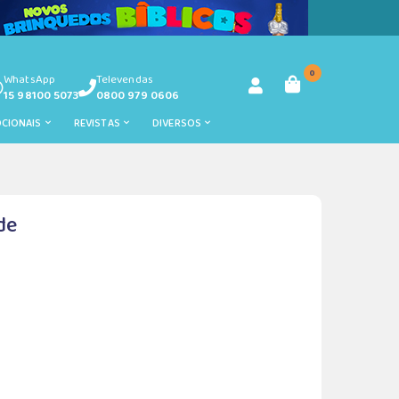
0
WhatsApp
Televendas
15 98100 5073
0800 979 0606
OCIONAIS
REVISTAS
DIVERSOS
de