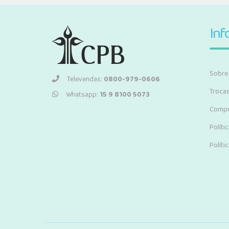
Inf
Sobre
Televendas:
0800-979-0606
Troca
Whatsapp:
15 9 8100 5073
Compr
Políti
Políti