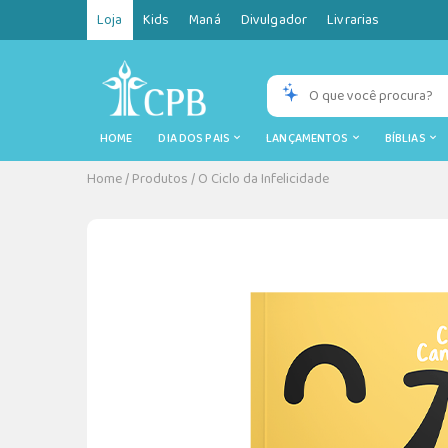
Loja
Kids
Maná
Divulgador
Livrarias
HOME
DIA DOS PAIS
LANÇAMENTOS
BÍBLIAS
Home
/
Produtos
/
O Ciclo da Infelicidade