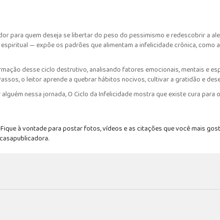
ador para quem deseja se libertar do peso do pessimismo e redescobrir a al
 espiritual — expõe os padrões que alimentam a infelicidade crônica, como a
mação desse ciclo destrutivo, analisando fatores emocionais, mentais e esp
assos, o leitor aprende a quebrar hábitos nocivos, cultivar a gratidão e des
 alguém nessa jornada, O Ciclo da Infelicidade mostra que existe cura par
ique à vontade para postar fotos, vídeos e as citações que você mais gost
#casapublicadora.