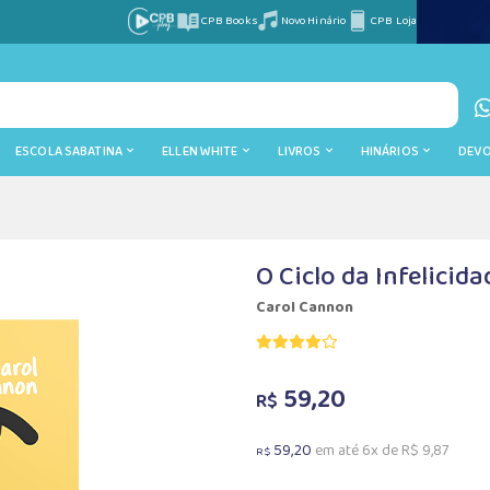
CPB Books
Novo Hinário
CPB Loja
ESCOLA SABATINA
ELLEN WHITE
LIVROS
HINÁRIOS
DEV
O Ciclo da Infelicida
Carol Cannon
59,20
R$
59,20
em até 6x de R$ 9,87
R$