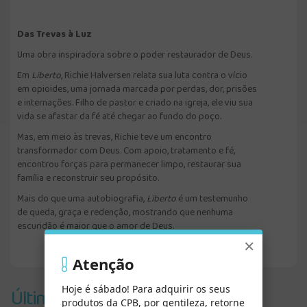
Das Trevas à Luz
Uma obra inspiradora sobre o poder restaurador de Deus.
Em
Liberto
, Richie Halversen relata sua luta contra o vício
em opioides, uma jornada marcada por perdas, dor, prisões
e internações. Filho de pastor e criado na igreja, ele viu sua
vida se afastar da fé até chegar ao fundo do poço.
Mas, em meio às trevas, Richie teve um encontro
transformador com Deus. Com apoio, tratamento e fé,
encontrou forças para permanecer limpo, restaurar sua
família e reconstruir seu propósito.
Mais do que uma autobiografia,
Liberto
é um testemunho
de queda, graça e redenção, mostrando que nenhuma
escuridão é maior que o amor de Deus.
×
Atenção
Últimos Vistos
Hoje é sábado! Para adquirir os seus
produtos da CPB, por gentileza, retorne