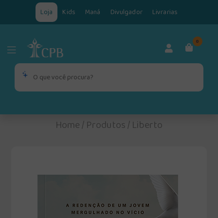
Loja
Kids
Maná
Divulgador
Livrarias
0
Home
/
Produtos
/
Liberto