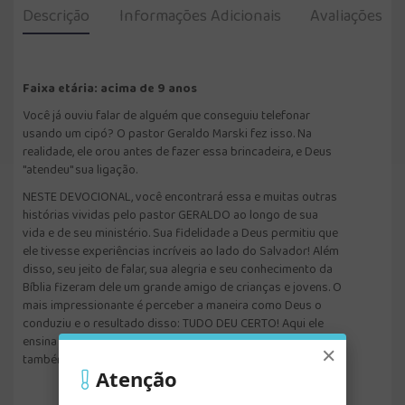
Descrição
Informações Adicionais
Avaliações
Faixa etária: acima de 9 anos
Você já ouviu falar de alguém que conseguiu telefonar
usando um cipó? O pastor Geraldo Marski fez isso. Na
realidade, ele orou antes de fazer essa brincadeira, e Deus
"atendeu" sua ligação.
NESTE DEVOCIONAL, você encontrará essa e muitas outras
histórias vividas pelo pastor GERALDO ao longo de sua
vida e de seu ministério. Sua fidelidade a Deus permitiu que
ele tivesse experiências incríveis ao lado do Salvador! Além
disso, seu jeito de falar, sua alegria e seu conhecimento da
Bíblia fizeram dele um grande amigo de crianças e jovens. O
mais impressionante é perceber a maneira como Deus o
conduziu e o resultado disso: TUDO DEU CERTO! Aqui ele
ensina o segredo para que tudo dê certo para você
×
também.
Atenção