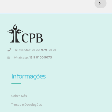
Televendas:
0800-979-0606
Whatsapp:
15 9 8100 5073
Informações
Sobre Nós
Trocas e Devoluções