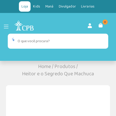
Loja
Kids
Maná
Divulgador
Livrarias
0
Home
/
Produtos
/
Heitor e o Segredo Que Machuca