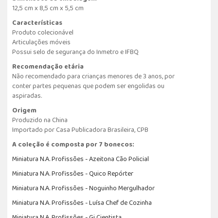
12,5 cm x 8,5 cm x 5,5 cm
Características
Produto colecionável
Articulações móveis
Possui selo de segurança do Inmetro e IFBQ
Recomendação etária
Não recomendado para crianças menores de 3 anos, por
conter partes pequenas que podem ser engolidas ou
aspiradas.
Origem
Produzido na China
Importado por Casa Publicadora Brasileira, CPB
A coleção é composta por 7 bonecos:
Miniatura N.A. Profissões - Azeitona Cão Policial
Miniatura N.A. Profissões - Quico Repórter
Miniatura N.A. Profissões - Noguinho Mergulhador
Miniatura N.A. Profissões - Luísa Chef de Cozinha
Miniatura N.A. Profissões - Gi Cientista