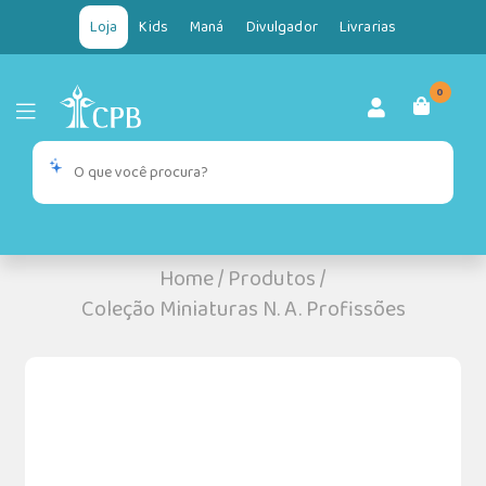
Loja
Kids
Maná
Divulgador
Livrarias
0
Home
/
Produtos
/
Coleção Miniaturas N. A. Profissões