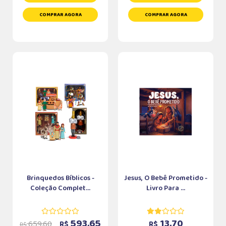
COMPRAR AGORA
COMPRAR AGORA
Brinquedos Bíblicos -
Jesus, O Bebê Prometido -
Coleção Complet...
Livro Para ...
593,65
13,70
659,60
R$
R$
R$