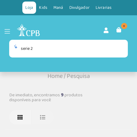
Loja
Kids
Maná
Divulgador
Livrarias
0
Home
/
Pesquisa
De imediato, encontramos
9
produtos
disponíveis para você