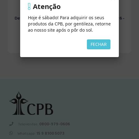
Atenção
Hoje é sábado! Para adquirir os seus
Devocional Kids 2024 -
Devocional Kids 2026 -
produtos da CPB, por gentileza, retorne
Palavrinhas do...
Aqui, Ali, Em ...
ao nosso site após o pôr do sol.
FECHAR
Televendas:
0800-979-0606
Whatsapp:
15 9 8100 5073