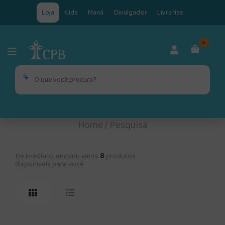
Loja
Kids
Maná
Divulgador
Livrarias
0
Home
/
Pesquisa
De imediato, encontramos
8
produtos
disponíveis para você