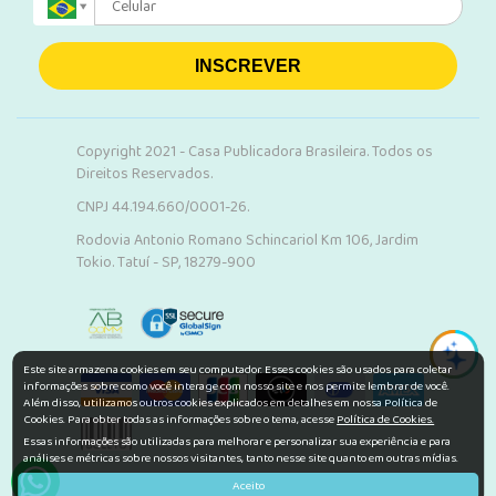
INSCREVER
Copyright 2021 - Casa Publicadora Brasileira. Todos os
Direitos Reservados.
CNPJ 44.194.660/0001-26.
Rodovia Antonio Romano Schincariol Km 106, Jardim
Tokio. Tatuí - SP, 18279-900
Este site armazena cookies em seu computador. Esses cookies são usados para coletar
informações sobre como você interage com nosso site e nos permite lembrar de você.
Além disso, utilizamos outros cookies explicados em detalhes em nossa Política de
Cookies. Para obter todas as informações sobre o tema, acesse
Política de Cookies.
Essas informações são utilizadas para melhorar e personalizar sua experiência e para
análises e métricas sobre nossos visitantes, tanto nesse site quanto em outras mídias.
Aceito