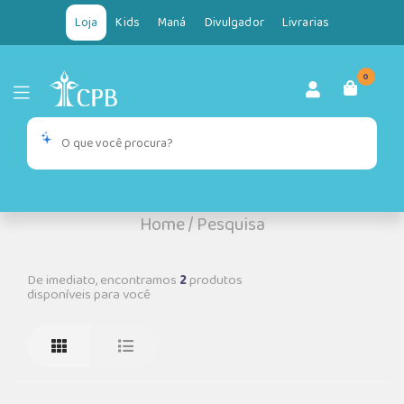
Loja
Kids
Maná
Divulgador
Livrarias
0
Home
/
Pesquisa
De imediato, encontramos
2
produtos
disponíveis para você