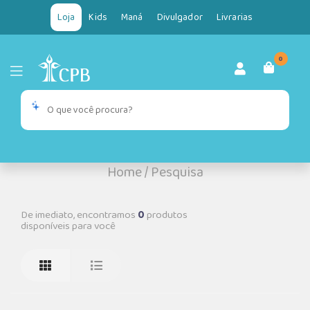
Loja
Kids
Maná
Divulgador
Livrarias
0
Home
/
Pesquisa
De imediato, encontramos
0
produtos
disponíveis para você