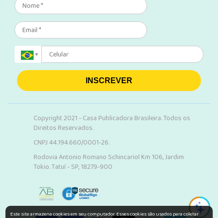
INSCREVER
Copyright 2021 - Casa Publicadora Brasileira. Todos os
Direitos Reservados.
CNPJ 44.194.660/0001-26.
Rodovia Antonio Romano Schincariol Km 106, Jardim
Tokio. Tatuí - SP, 18279-900
Este site armazena cookies em seu computador. Esses cookies são usados para coletar