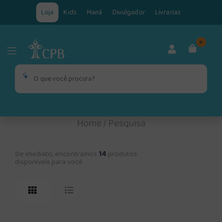
Loja
Kids
Maná
Divulgador
Livrarias
0
Home
/
Pesquisa
De imediato, encontramos
14
produtos
disponíveis para você