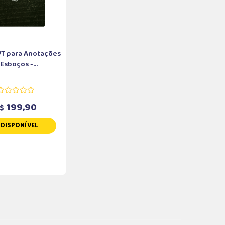
VT para Anotações
 Esboços -...
199,90
$
NDISPONÍVEL