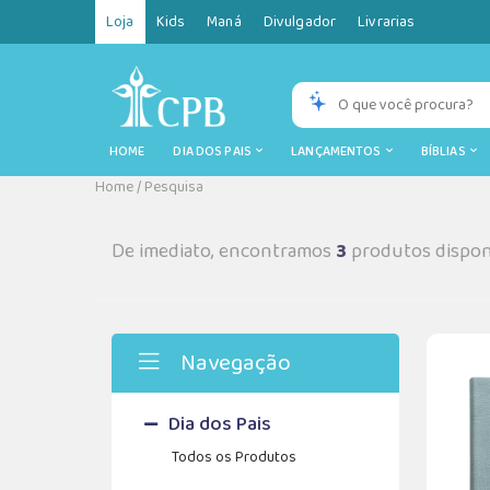
Loja
Kids
Maná
Divulgador
Livrarias
HOME
DIA DOS PAIS
LANÇAMENTOS
BÍBLIAS
Home
/
Pesquisa
De imediato, encontramos
3
produtos dispon
Navegação
Dia dos Pais
Todos os Produtos