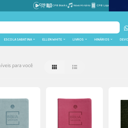
CPB Books
Novo Hinário
CPB Loja
ESCOLA SABATINA
ELLEN WHITE
LIVROS
HINÁRIOS
DEV
íveis para você