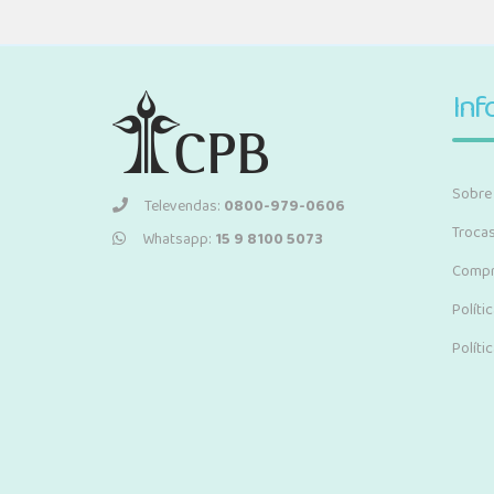
Inf
Sobre
Televendas:
0800-979-0606
Troca
Whatsapp:
15 9 8100 5073
Compr
Políti
Políti