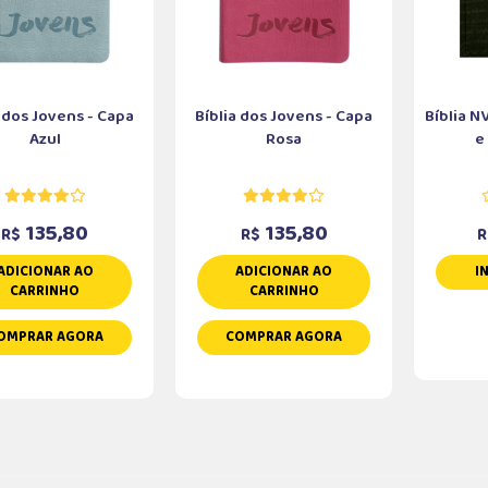
a dos Jovens - Capa
Bíblia dos Jovens - Capa
Bíblia N
Azul
Rosa
e
135,80
135,80
R$
R$
R
ADICIONAR AO
ADICIONAR AO
I
CARRINHO
CARRINHO
OMPRAR AGORA
COMPRAR AGORA