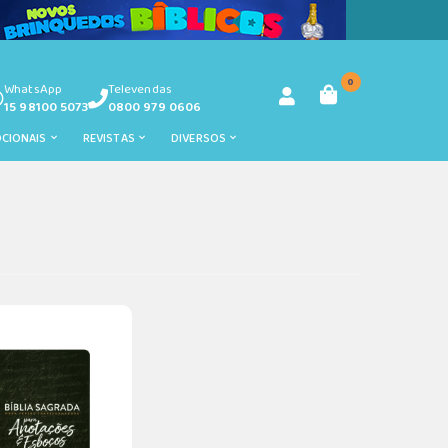
0
WhatsApp
Televendas
15 98100 5073
0800 979 0606
OCIONAIS
REVISTAS
DIVERSOS