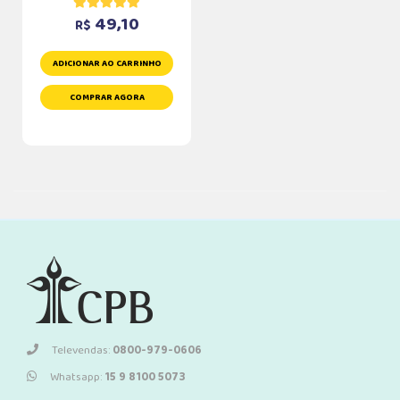
49,10
R$
ADICIONAR AO CARRINHO
COMPRAR AGORA
Televendas:
0800-979-0606
Whatsapp:
15 9 8100 5073