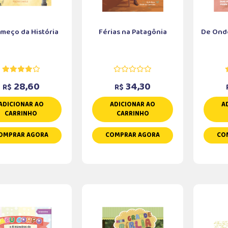
meço da História
Férias na Patagônia
De Ond
28,60
34,30
R$
R$
ADICIONAR AO
ADICIONAR AO
A
CARRINHO
CARRINHO
OMPRAR AGORA
COMPRAR AGORA
CO