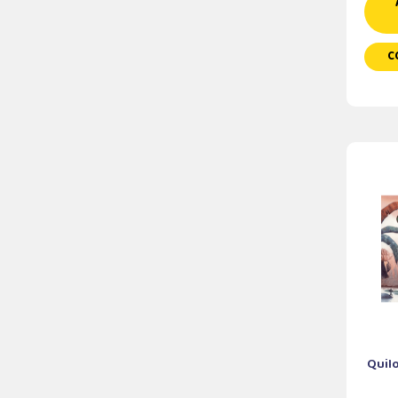
C
Quil