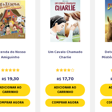
zenda do Nosso
Um Cavalo Chamado
Dete
Amiguinho
Charlie
Mistér
19,30
17,70
R$
R$
ADICIONAR AO
ADICIONAR AO
A
CARRINHO
CARRINHO
OMPRAR AGORA
COMPRAR AGORA
CO