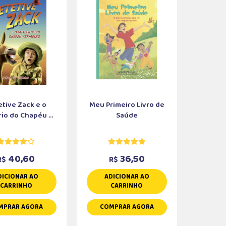
tive Zack e o
Meu Primeiro Livro de
io do Chapéu ...
Saúde
40,60
36,50
R$
R$
DICIONAR AO
ADICIONAR AO
CARRINHO
CARRINHO
MPRAR AGORA
COMPRAR AGORA