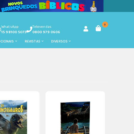
0
WhatsApp
Televendas
15 98100 5073
0800 979 0606
OCIONAIS
REVISTAS
DIVERSOS