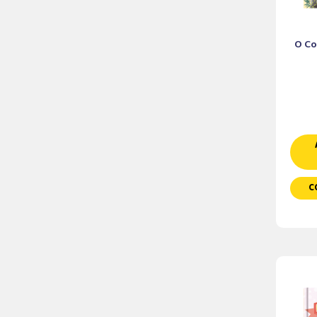
O Co
C