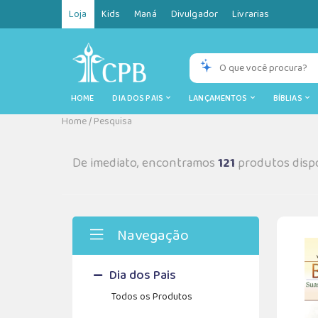
Loja
Kids
Maná
Divulgador
Livrarias
HOME
DIA DOS PAIS
LANÇAMENTOS
BÍBLIAS
Home
/
Pesquisa
De imediato, encontramos
121
produtos dispo
Navegação
Dia dos Pais
Todos os Produtos