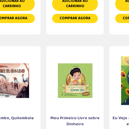
ADICIONAR AO
ADICIONAR AO
A
CARRINHO
CARRINHO
OMPRAR AGORA
COMPRAR AGORA
CO
ombo, Quilombola
Meu Primeiro Livro sobre
Eu Vejo
Dinheiro
e