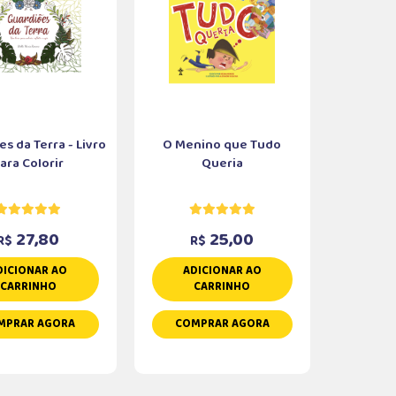
s da Terra - Livro
O Menino que Tudo
ara Colorir
Queria
27,80
25,00
R$
R$
DICIONAR AO
ADICIONAR AO
CARRINHO
CARRINHO
MPRAR AGORA
COMPRAR AGORA