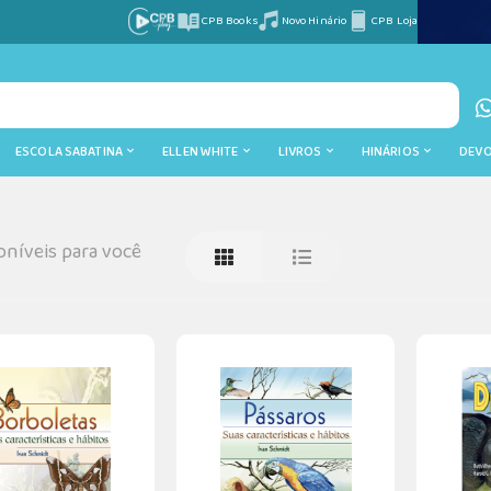
CPB Books
Novo Hinário
CPB Loja
ESCOLA SABATINA
ELLEN WHITE
LIVROS
HINÁRIOS
DEV
níveis para você