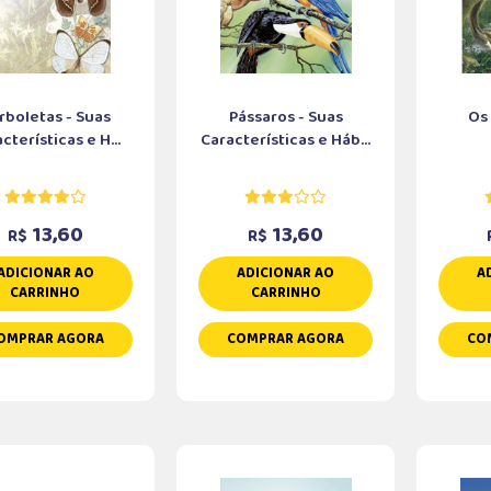
rboletas - Suas
Pássaros - Suas
Os
cterísticas e H...
Características e Háb...
13,60
13,60
R$
R$
ADICIONAR AO
ADICIONAR AO
A
CARRINHO
CARRINHO
OMPRAR AGORA
COMPRAR AGORA
CO