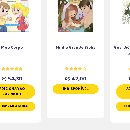
Meu Corpo
Minha Grande Bíblia
Guardiõe
p
54,30
42,00
R$
R$
ADICIONAR AO
INDISPONÍVEL
A
CARRINHO
OMPRAR AGORA
CO