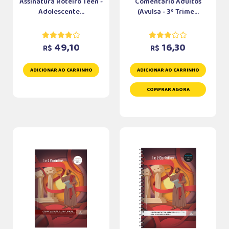
Assinatura Roteiro Teen -
Comentário Adultos
Adolescente...
(Avulsa - 3º Trime...
49,10
16,30
R$
R$
ADICIONAR AO CARRINHO
ADICIONAR AO CARRINHO
COMPRAR AGORA