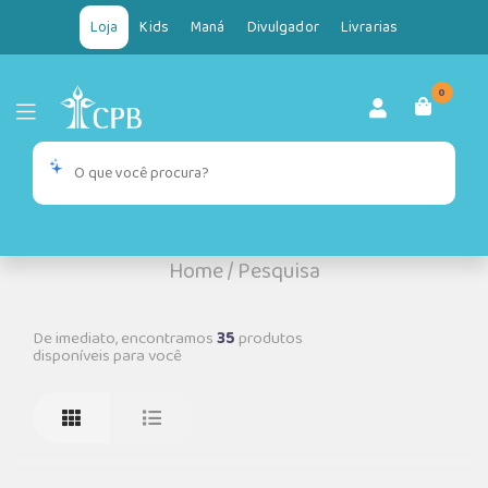
Loja
Kids
Maná
Divulgador
Livrarias
0
Home
/
Pesquisa
De imediato, encontramos
35
produtos
disponíveis para você