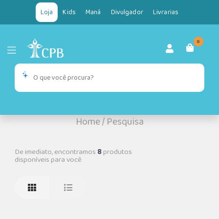
Loja
Kids
Maná
Divulgador
Livrarias
0
Home
/
Pesquisa
De imediato, encontramos
8
produtos
disponíveis para você