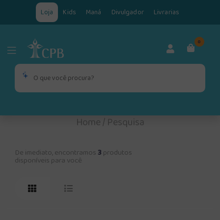
Loja
Kids
Maná
Divulgador
Livrarias
0
Home
/
Pesquisa
De imediato, encontramos
3
produtos
disponíveis para você