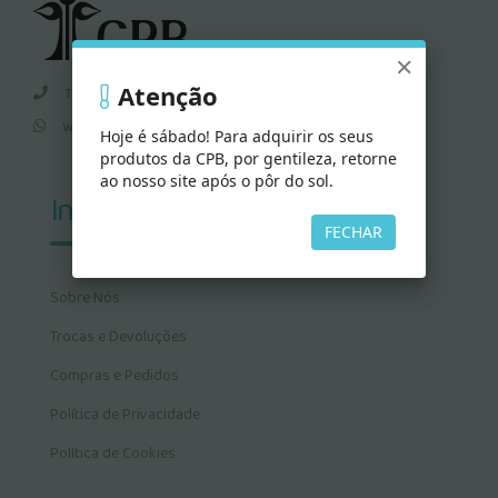
×
Atenção
Televendas:
0800-979-0606
Whatsapp:
15 9 8100 5073
Hoje é sábado! Para adquirir os seus
produtos da CPB, por gentileza, retorne
ao nosso site após o pôr do sol.
Informações
FECHAR
Sobre Nós
Trocas e Devoluções
Compras e Pedidos
Política de Privacidade
Política de Cookies