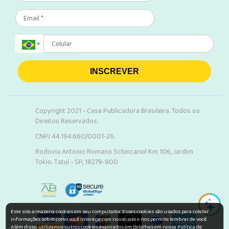
INSCREVER
Copyright 2021 - Casa Publicadora Brasileira. Todos os
Direitos Reservados.
CNPJ 44.194.660/0001-26.
Rodovia Antonio Romano Schincariol Km 106, Jardim
Tokio. Tatuí - SP, 18279-900
Este site armazena cookies em seu computador. Esses cookies são usados para coletar
informações sobre como você interage com nosso site e nos permite lembrar de você.
Além disso, utilizamos outros cookies explicados em detalhes em nossa Política de