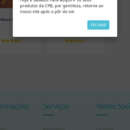
produtos da CPB, por gentileza, retorne ao
nosso site após o pôr do sol.
Novo Ritmo
Cristãos em Busca do
FECHAR
Êxtase
ormações
Serviços
Redes Soci
 Nós
Atendimento
Facebook