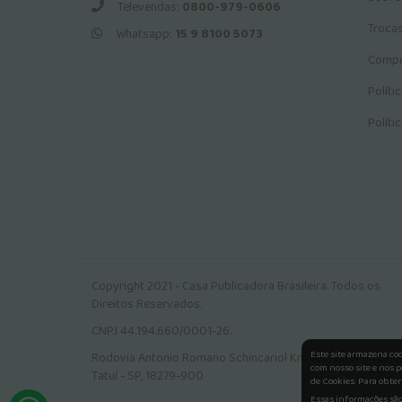
Televendas:
0800-979-0606
Troca
Whatsapp:
15 9 8100 5073
Compr
Políti
Políti
Copyright 2021 - Casa Publicadora Brasileira. Todos os
Direitos Reservados.
CNPJ 44.194.660/0001-26.
Este site armazena co
Rodovia Antonio Romano Schincariol Km 106, Jardim Tokio.
com nosso site e nos p
Tatuí - SP, 18279-900
de Cookies. Para obter
Essas informações são 