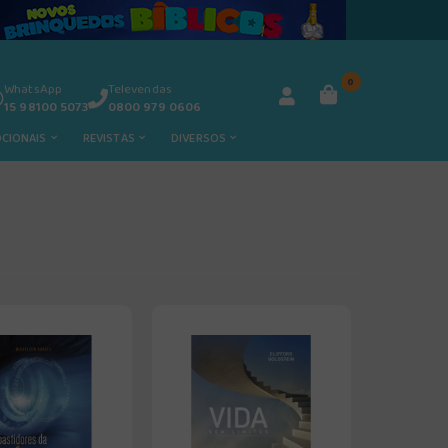
0
WhatsApp
Televendas
15 98100 5073
0800 979 0606
OCIONAIS
REVISTAS
DIVERSOS