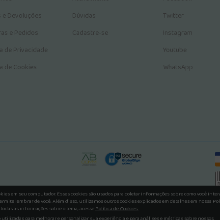
s e Devoluções
Dúvidas
Twitter
as e Pedidos
Cadastre-se
Instagram
ca de Privacidade
Youtube
ca de Cookies
WhatsApp
okies em seu computador. Esses cookies são usados para coletar informações sobre como você inte
ermite lembrar de você. Além disso, utilizamos outros cookies explicados em detalhes em nossa Pol
 todas as informações sobre o tema, acesse
Política de Cookies.
utilizadas para melhorar e personalizar sua experiência e para análises e métricas sobre nossos