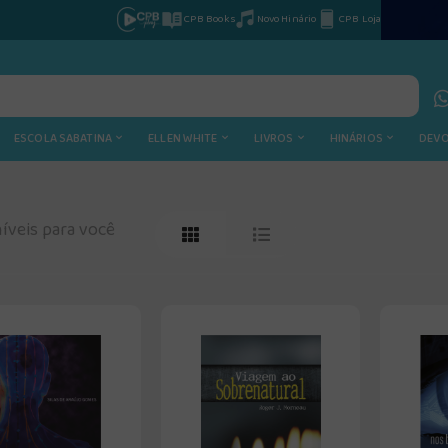
CPB Books
Novo Hinário
CPB Loja
ESCOLA SABATINA
ELLEN WHITE
LIVROS
HINÁRIOS
DEV
íveis para você