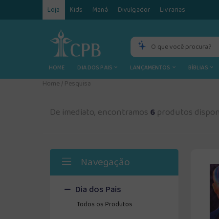
Loja
Kids
Maná
Divulgador
Livrarias
HOME
DIA DOS PAIS
LANÇAMENTOS
BÍBLIAS
Home
/
Pesquisa
De imediato, encontramos
6
produtos dispon
Navegação
Dia dos Pais
Todos os Produtos