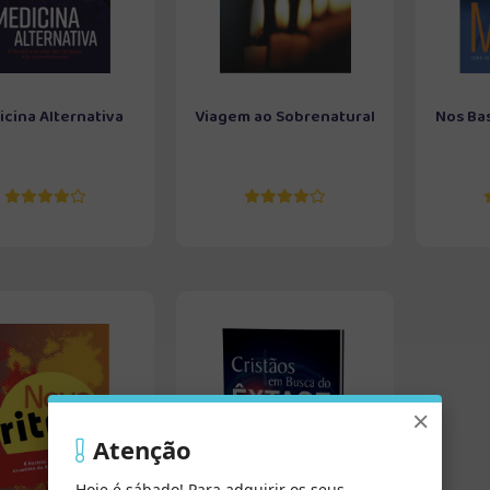
cina Alternativa
Viagem ao Sobrenatural
Nos Ba
×
Atenção
Hoje é sábado! Para adquirir os seus