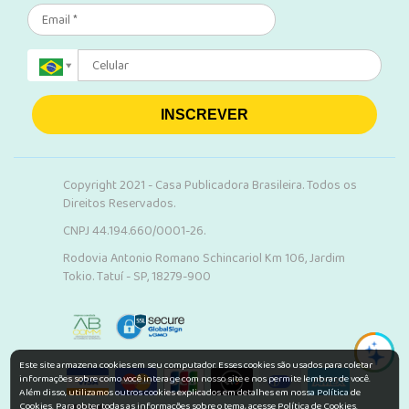
INSCREVER
Copyright 2021 - Casa Publicadora Brasileira. Todos os
Direitos Reservados.
CNPJ 44.194.660/0001-26.
Rodovia Antonio Romano Schincariol Km 106, Jardim
Tokio. Tatuí - SP, 18279-900
Este site armazena cookies em seu computador. Esses cookies são usados para coletar
informações sobre como você interage com nosso site e nos permite lembrar de você.
Além disso, utilizamos outros cookies explicados em detalhes em nossa Política de
Cookies. Para obter todas as informações sobre o tema, acesse
Política de Cookies.