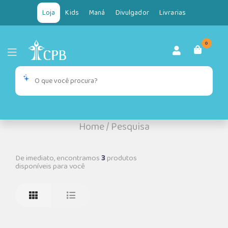
Loja
Kids
Maná
Divulgador
Livrarias
0
Home
/
Pesquisa
De imediato, encontramos
3
produtos
disponíveis para você