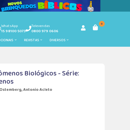
0
WhatsApp
Televendas
15 98100 5073
0800 979 0606
OCIONAIS
REVISTAS
DIVERSOS
menos Biológicos - Série:
enos
 Ostemberg, Antonio Acleto