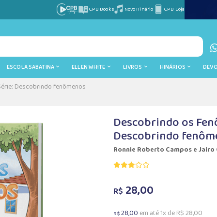
CPB Books
Novo Hinário
CPB Loja
ESCOLA SABATINA
ELLEN WHITE
LIVROS
HINÁRIOS
DEV
Série: Descobrindo fenômenos
Descobrindo os Fenô
Descobrindo fenôm
Ronnie Roberto Campos e Jairo
28,00
R$
28,00
em até 1x de R$ 28,00
R$