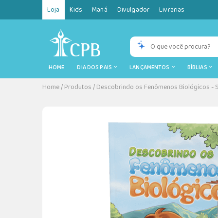
Loja
Kids
Maná
Divulgador
Livrarias
HOME
DIA DOS PAIS
LANÇAMENTOS
BÍBLIAS
Home
/
Produtos
/
Descobrindo os Fenômenos Biológicos - 