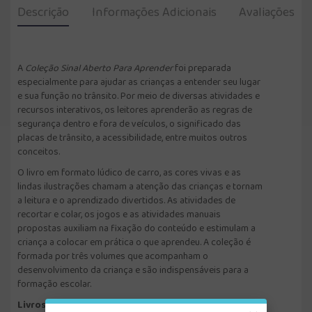
Descrição
Informações Adicionais
Avaliações
A
Coleção Sinal Aberto Para Aprender
foi preparada
especialmente para ajudar as crianças a entender seu lugar
e sua função no trânsito. Por meio de diversas atividades e
recursos interativos, os leitores aprenderão as regras de
segurança dentro e fora de veículos, o significado das
placas de trânsito, a acessibilidade, entre muitos outros
conceitos.
O livro em formato lúdico de carro, as cores vivas e as
lindas ilustrações chamam a atenção das crianças e tornam
a leitura e o aprendizado divertidos. As atividades de
recortar e colar, os jogos e as atividades manuais
propostas auxiliam na fixação do conteúdo e estimulam a
criança a colocar em prática o que aprendeu. A coleção é
formada por três volumes que acompanham o
desenvolvimento da criança e são indispensáveis para a
formação escolar.
Livros da Coleção: