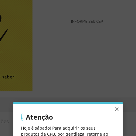
INFORME SEU CEP
×
Atenção
ções
Hoje é sábado! Para adquirir os seus
produtos da CPB, por gentileza, retorne ao