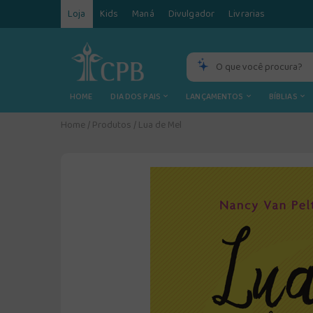
Loja
Kids
Maná
Divulgador
Livrarias
HOME
DIA DOS PAIS
LANÇAMENTOS
BÍBLIAS
Home
/
Produtos
/
Lua de Mel