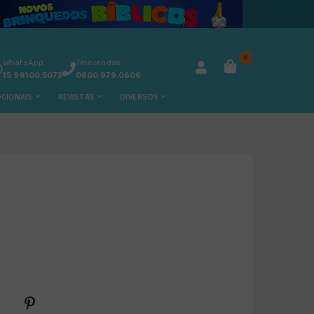
0
WhatsApp
Televendas
15 98100 5073
0800 979 0606
OCIONAIS
REVISTAS
DIVERSOS