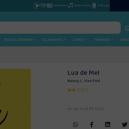
CPB Books
Novo Hinário
CPB Loja
ESCOLA SABATINA
ELLEN WHITE
LIVROS
HINÁRIOS
DEV
Lua de Mel
Nancy L. Van Pelt
em até 1x de R$ 14,20