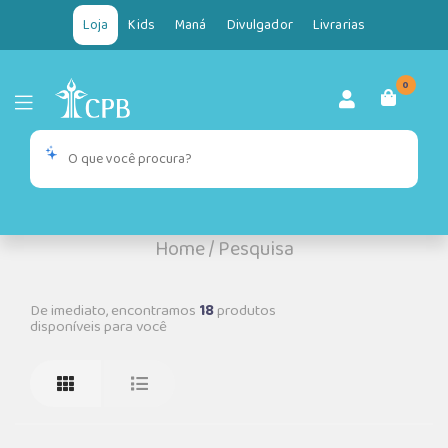
Loja
Kids
Maná
Divulgador
Livrarias
0
Home
/
Pesquisa
De imediato, encontramos
18
produtos
disponíveis para você