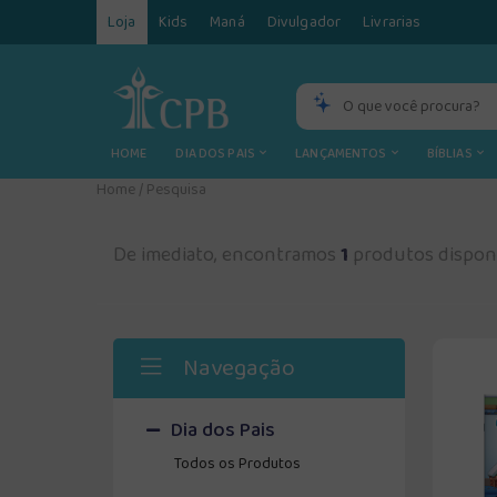
Loja
Kids
Maná
Divulgador
Livrarias
HOME
DIA DOS PAIS
LANÇAMENTOS
BÍBLIAS
Home
/
Pesquisa
De imediato, encontramos
1
produtos disponí
Navegação
Dia dos Pais
Todos os Produtos