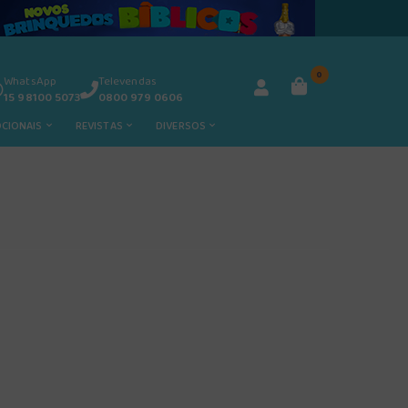
0
WhatsApp
Televendas
15 98100 5073
0800 979 0606
OCIONAIS
REVISTAS
DIVERSOS