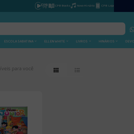
CPB Books
Novo Hinário
CPB Loja
ESCOLA SABATINA
ELLEN WHITE
LIVROS
HINÁRIOS
DEV
veis para você