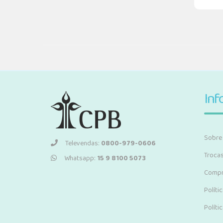
Inf
Sobre
Televendas:
0800-979-0606
Troca
Whatsapp:
15 9 8100 5073
Compr
Políti
Políti