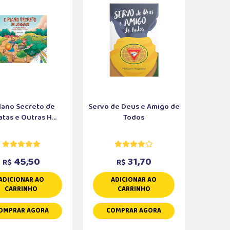
lano Secreto de
Servo de Deus e Amigo de
tas e Outras H...
Todos
45,50
31,70
R$
R$
ADICIONAR AO
ADICIONAR AO
CARRINHO
CARRINHO
OMPRAR AGORA
COMPRAR AGORA