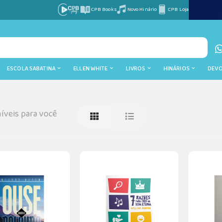
CPB Books
Novo Hinário
CPB Loja
ESCOLA SABATINA
ELLEN WHITE
LIVROS
HINÁRIOS
DEV
íveis para você