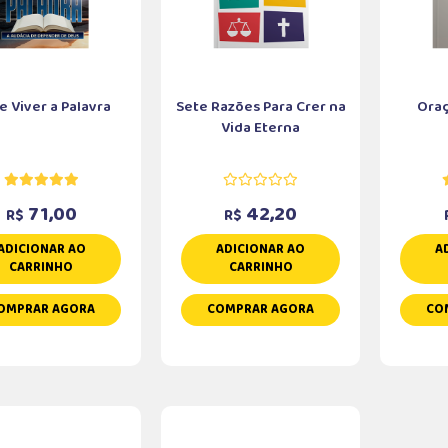
 Viver a Palavra
Sete Razões Para Crer na
Oraç
Vida Eterna
71,00
42,20
R$
R$
ADICIONAR AO
ADICIONAR AO
A
CARRINHO
CARRINHO
OMPRAR AGORA
COMPRAR AGORA
CO