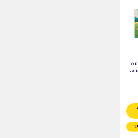
O P
Jôna
C