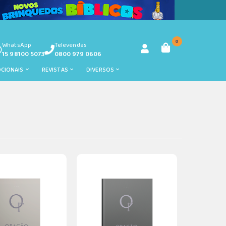
0
WhatsApp
Televendas
15 98100 5073
0800 979 0606
OCIONAIS
REVISTAS
DIVERSOS