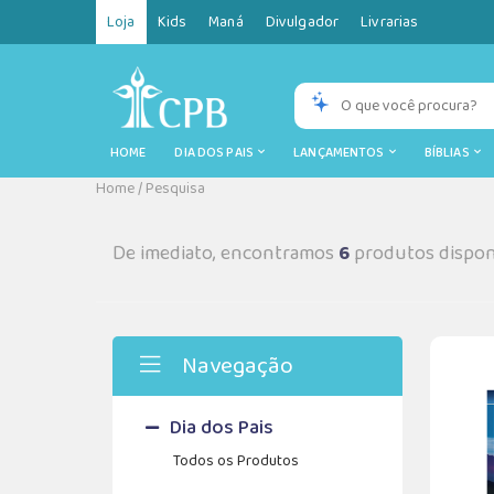
Loja
Kids
Maná
Divulgador
Livrarias
HOME
DIA DOS PAIS
LANÇAMENTOS
BÍBLIAS
Home
/
Pesquisa
De imediato, encontramos
6
produtos dispon
Navegação
Dia dos Pais
Todos os Produtos