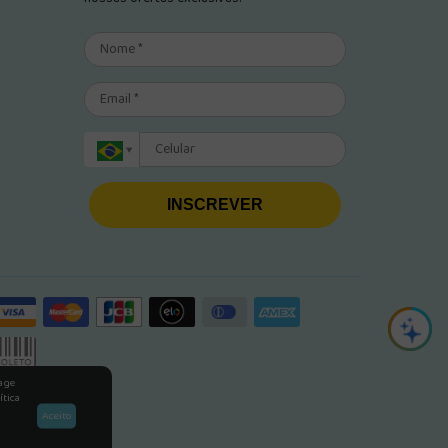
INSCREVER
rage
ítica
Aceito