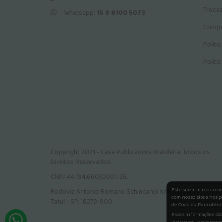
Troca
Whatsapp:
15 9 8100 5073
Compr
Políti
Políti
Copyright 2021 - Casa Publicadora Brasileira. Todos os
Direitos Reservados.
CNPJ 44.194.660/0001-26.
Este site armazena co
Rodovia Antonio Romano Schincariol Km 106, Jardim Tokio.
com nosso site e nos p
Tatuí - SP, 18279-900
de Cookies. Para obter
Essas informações são 