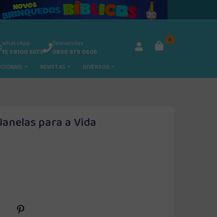
0
WhatsApp
Televendas
15 98100 5073
0800 979 0606
OCIONAIS
REVISTAS
DIVERSOS
Janelas para a Vida