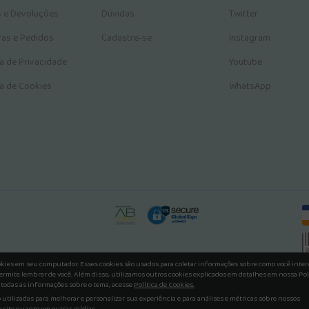
s e Devoluções
Dúvidas
Twitter
as e Pedidos
Cadastre-se
Instagram
ca de Privacidade
Youtube
ca de Cookies
WhatsApp
okies em seu computador. Esses cookies são usados para coletar informações sobre como você inte
ermite lembrar de você. Além disso, utilizamos outros cookies explicados em detalhes em nossa Pol
 todas as informações sobre o tema, acesse
Política de Cookies.
utilizadas para melhorar e personalizar sua experiência e para análises e métricas sobre nossos