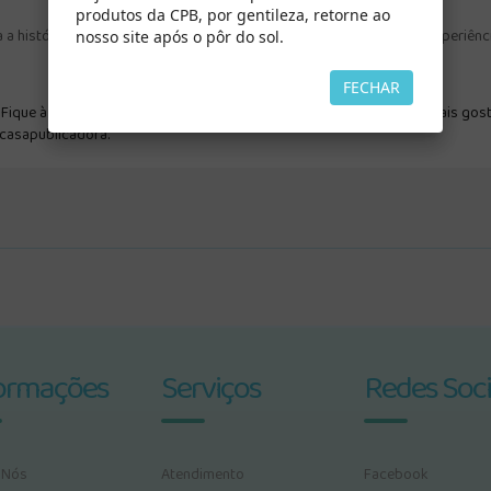
produtos da CPB, por gentileza, retorne ao
 histórias emocionantes contadas pelo Pastor Alejandro Bullón. Experiências
nosso site após o pôr do sol.
FECHAR
ique à vontade para postar fotos, vídeos e as citações que você mais gost
#casapublicadora.
ormações
Serviços
Redes Soci
 Nós
Atendimento
Facebook