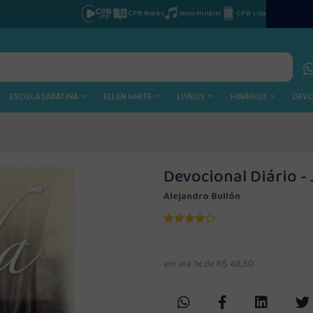
CPB Books
Novo Hinário
CPB Loja
ESCOLA SABATINA
ELLEN WHITE
LIVROS
HINÁRIOS
DEV
Devocional Diário - 
Alejandro Bullón
em até 1x de R$ 48,50