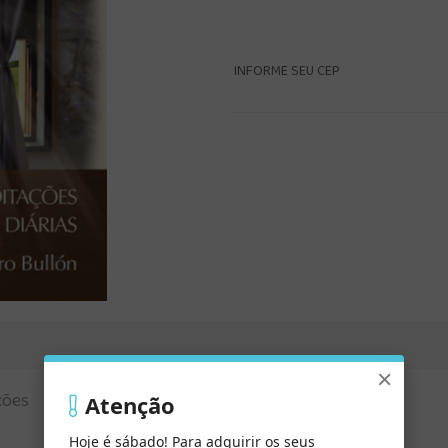
INFORME SEU CEP
×
ções
Vídeo
Atenção
Hoje é sábado! Para adquirir os seus