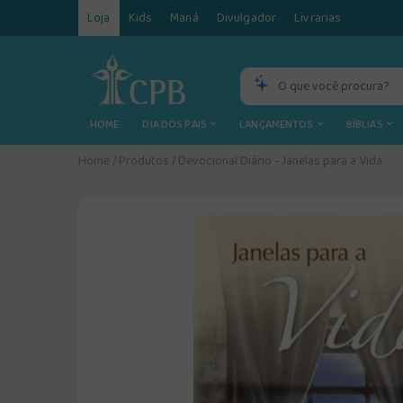
Loja
Kids
Maná
Divulgador
Livrarias
HOME
DIA DOS PAIS
LANÇAMENTOS
BÍBLIAS
Home
/
Produtos
/
Devocional Diário - Janelas para a Vida