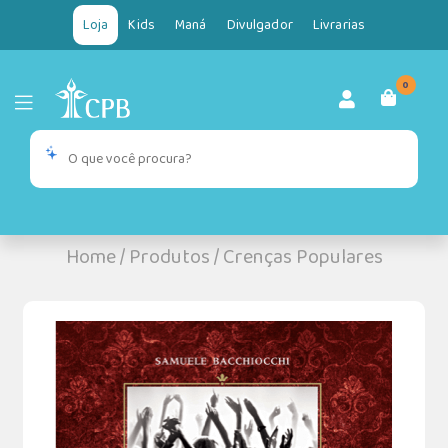
Loja
Kids
Maná
Divulgador
Livrarias
0
Home
/
Produtos
/
Crenças Populares