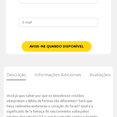
AVISE-ME QUANDO DISPONÍVEL
Descrição
Informações Adicionais
Avaliações
Você já quis saber por que os estudiosos cristãos
interpretam a Bíblia de formas tão diferentes? Será que
Deus realmente endureceu o coração do faraó? Qual é o
significado de "a fumaça do seu tormento sobe pelos
séculos dos séculos"? E o que é o pecado contra o Espírito