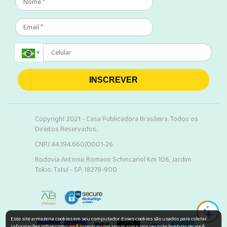
INSCREVER
Copyright 2021 - Casa Publicadora Brasileira. Todos os
Direitos Reservados.
CNPJ 44.194.660/0001-26.
Rodovia Antonio Romano Schincariol Km 106, Jardim
Tokio. Tatuí - SP, 18279-900
Este site armazena cookies em seu computador. Esses cookies são usados para coletar
informações sobre como você interage com nosso site e nos permite lembrar de você.