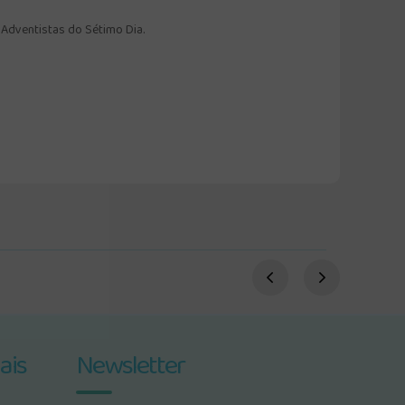
 Adventistas do Sétimo Dia.
ais
Newsletter