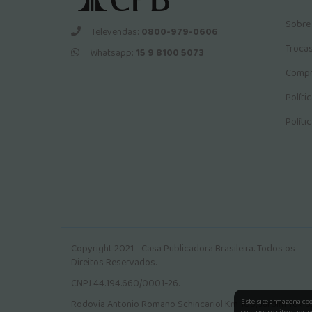
Sobre
Televendas:
0800-979-0606
Troca
Whatsapp:
15 9 8100 5073
Compr
Políti
Políti
Copyright 2021 - Casa Publicadora Brasileira. Todos os
Direitos Reservados.
CNPJ 44.194.660/0001-26.
Este site armazena co
Rodovia Antonio Romano Schincariol Km 106, Jardim Tokio.