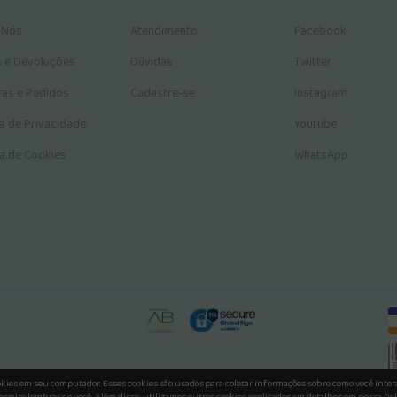
 Nós
Atendimento
Facebook
s e Devoluções
Dúvidas
Twitter
as e Pedidos
Cadastre-se
Instagram
ca de Privacidade
Youtube
ca de Cookies
WhatsApp
okies em seu computador. Esses cookies são usados para coletar informações sobre como você inte