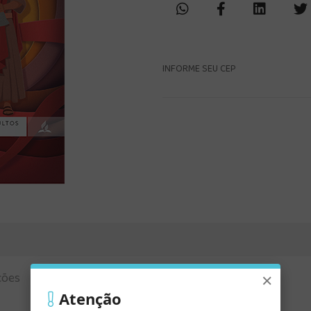
INFORME SEU CEP
×
ções
Atenção