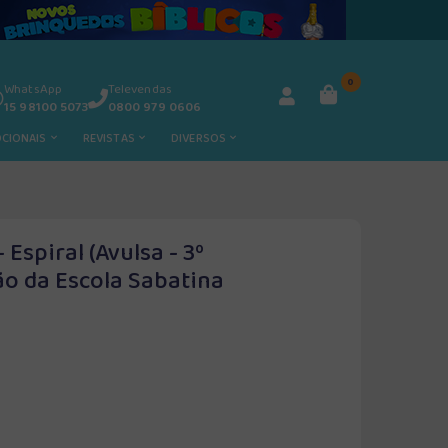
0
WhatsApp
Televendas
15 98100 5073
0800 979 0606
OCIONAIS
REVISTAS
DIVERSOS
 Espiral (Avulsa - 3º
ão da Escola Sabatina