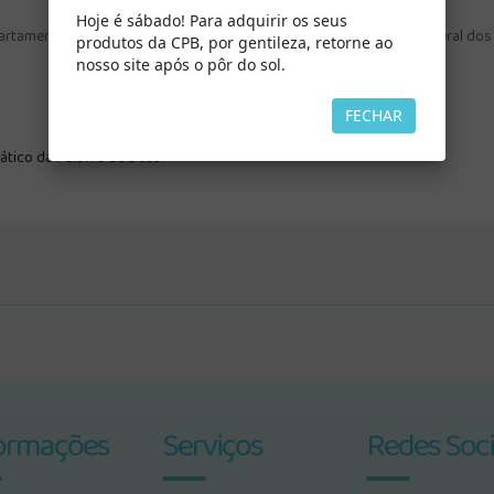
Hoje é sábado! Para adquirir os seus
artamento da Escola Sabatina e Ministério Pessoal da Associação Geral dos
produtos da CPB, por gentileza, retorne ao
nosso site após o pôr do sol.
FECHAR
tico da Palavra de Deus.
ormações
Serviços
Redes Soci