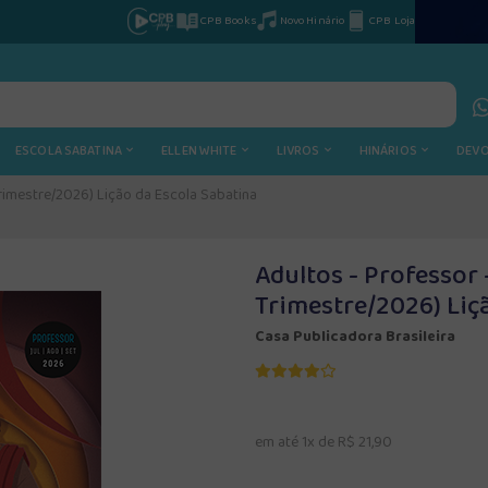
CPB Books
Novo Hinário
CPB Loja
ESCOLA SABATINA
ELLEN WHITE
LIVROS
HINÁRIOS
DEV
 Trimestre/2026) Lição da Escola Sabatina
Adultos - Professor -
Trimestre/2026) Liç
Casa Publicadora Brasileira
em até 1x de R$ 21,90