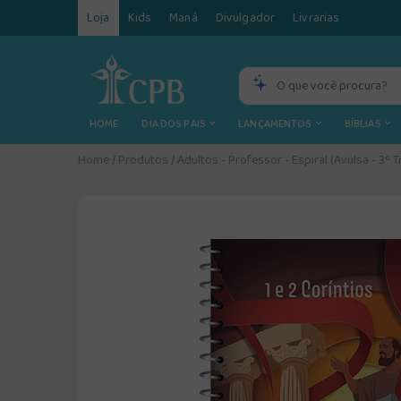
Loja
Kids
Maná
Divulgador
Livrarias
HOME
DIA DOS PAIS
LANÇAMENTOS
BÍBLIAS
Home
/
Produtos
/
Adultos - Professor - Espiral (Avulsa - 3º