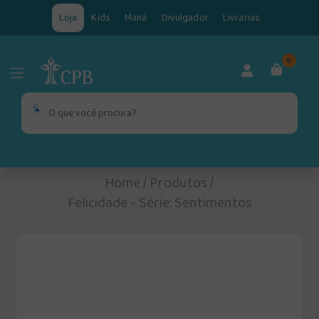
Loja
Kids
Maná
Divulgador
Livrarias
0
Home
/
Produtos
/
Felicidade - Série: Sentimentos