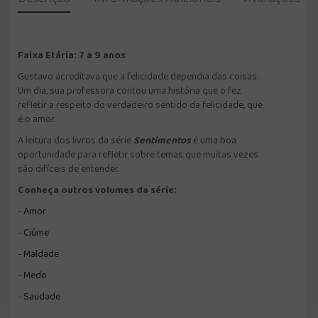
Faixa Etária: 7 a 9 anos
Gustavo acreditava que a felicidade dependia das coisas.
Um dia, sua professora contou uma história que o fez
refletir a respeito do verdadeiro sentido da felicidade, que
é o amor.
A leitura dos livros da série
Sentimentos
é uma boa
oportunidade para refletir sobre temas que muitas vezes
são difíceis de entender.
Conheça outros volumes da série:
-
A
mor
-
Ciúme
-
Maldade
-
Medo
-
Saudade