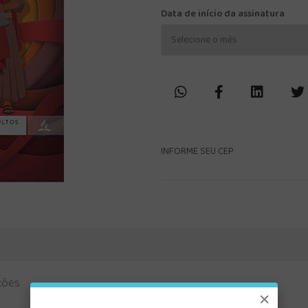
Data de início da assinatura
INFORME SEU CEP
ções
×