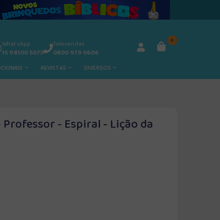
0
WhatsApp
Televendas
15 98100 5073
0800 979 0606
OCIONAIS
REVISTAS
DIVERSOS
 Professor - Espiral - Lição da