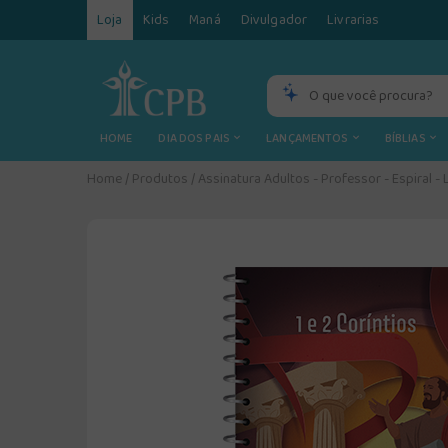
Loja
Kids
Maná
Divulgador
Livrarias
HOME
DIA DOS PAIS
LANÇAMENTOS
BÍBLIAS
Home
/
Produtos
/
Assinatura Adultos - Professor - Espiral -