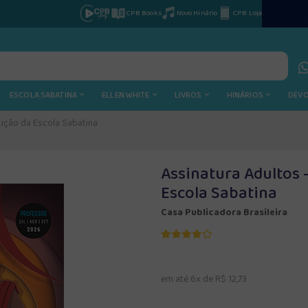
CPB Books
Novo Hinário
CPB Loja
ESCOLA SABATINA
ELLEN WHITE
LIVROS
HINÁRIOS
DEV
 Lição da Escola Sabatina
Assinatura Adultos -
Escola Sabatina
Casa Publicadora Brasileira
em até 6x de R$ 12,73