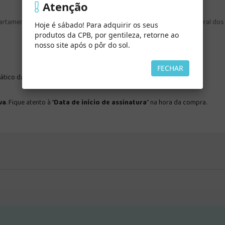
Atenção
artamento da Escola Sabatina e Ministério Pessoal da Associação Geral dos
Hoje é sábado! Para adquirir os seus
produtos da CPB, por gentileza, retorne ao
nosso site após o pôr do sol.
FECHAR
tico da Palavra de Deus.
va
. Fique atento à “
Data de início de assinatura
” na hora da compra.