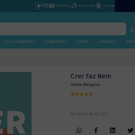
CPB Books
Novo Hinário
CPB Loja
ESCOLA SABATINA
ELLEN WHITE
LIVROS
HINÁRIOS
DEV
Crer faz Bem
Julián Melgosa
em até 6x de R$ 9,83