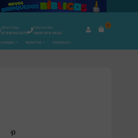
0
WhatsApp
Televendas
15 98100 5073
0800 979 0606
OCIONAIS
REVISTAS
DIVERSOS