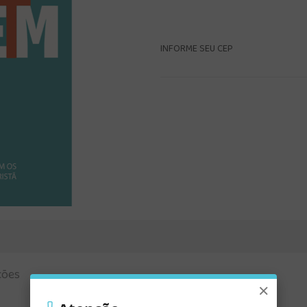
INFORME SEU CEP
ções
×