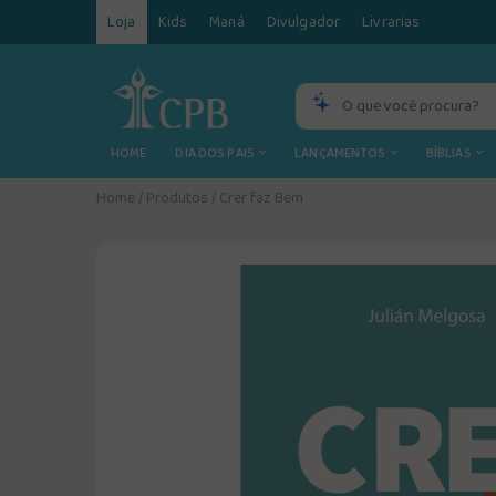
Loja
Kids
Maná
Divulgador
Livrarias
HOME
DIA DOS PAIS
LANÇAMENTOS
BÍBLIAS
Home
/
Produtos
/
Crer faz Bem