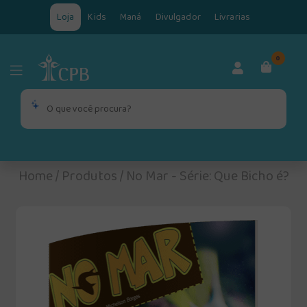
Loja
Kids
Maná
Divulgador
Livrarias
0
Home
/
Produtos
/
No Mar - Série: Que Bicho é?