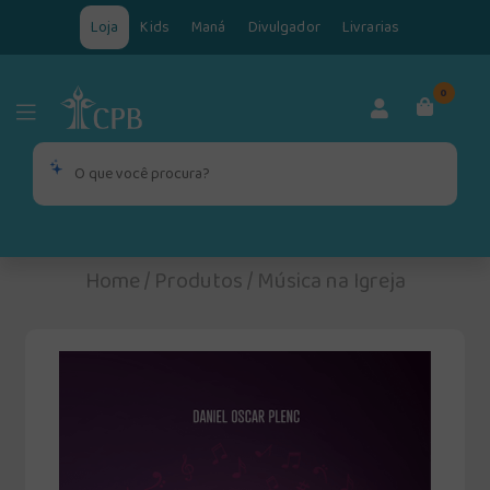
Loja
Kids
Maná
Divulgador
Livrarias
0
Home
/
Produtos
/
Música na Igreja