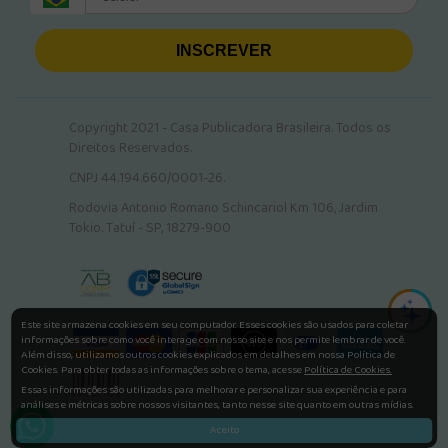
INSCREVER
Copyright 2021 - Casa Publicadora Brasileira. Todos os
Direitos Reservados.
CNPJ 44.194.660/0001-26.
Rodovia Antonio Romano Schincariol Km 106, Jardim
Tokio. Tatuí - SP, 18279-900
Este site armazena cookies em seu computador. Esses cookies são usados para coletar
informações sobre como você interage com nosso site e nos permite lembrar de você.
Além disso, utilizamos outros cookies explicados em detalhes em nossa Política de
Cookies. Para obter todas as informações sobre o tema, acesse
Política de Cookies.
Essas informações são utilizadas para melhorar e personalizar sua experiência e para
análises e métricas sobre nossos visitantes, tanto nesse site quanto em outras mídias.
Aceito