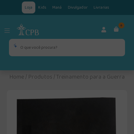
Loja
Kids
Maná
Divulgador
Livrarias
0
Home
/
Produtos
/
Treinamento para a Guerra