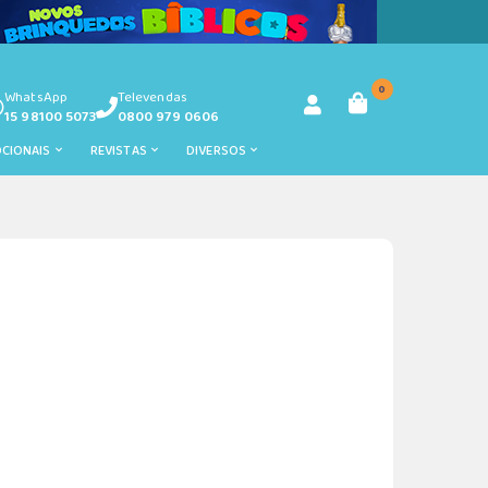
0
WhatsApp
Televendas
15 98100 5073
0800 979 0606
OCIONAIS
REVISTAS
DIVERSOS