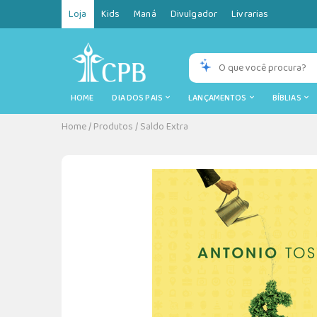
Loja
Kids
Maná
Divulgador
Livrarias
HOME
DIA DOS PAIS
LANÇAMENTOS
BÍBLIAS
Home
/
Produtos
/
Saldo Extra