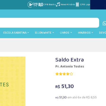
CPB Books
Novo Hinário
CPB Loja
ESCOLA SABATINA
ELLEN WHITE
LIVROS
HINÁRIOS
DEV
Saldo Extra
Pr. Antonio Tostes
51,30
R$
51,30
em até 6x de R$ 8,55
R$