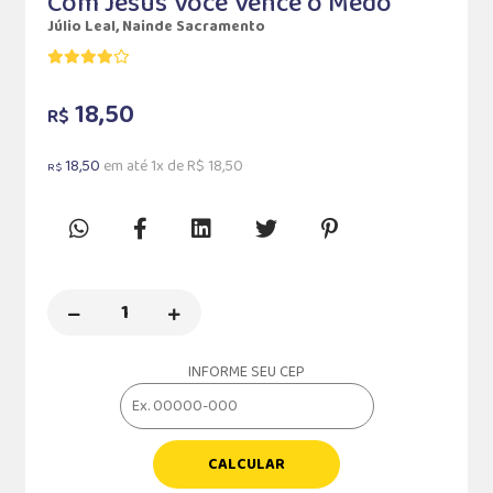
Com Jesus Você Vence o Medo
Júlio Leal, Nainde Sacramento
18,50
R$
18,50
em até 1x de R$ 18,50
R$
INFORME SEU CEP
CALCULAR