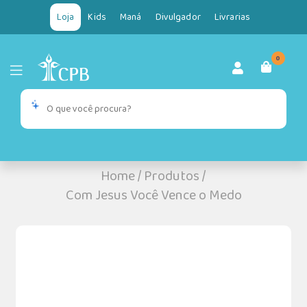
Loja
Kids
Maná
Divulgador
Livrarias
0
Home
/
Produtos
/
Com Jesus Você Vence o Medo