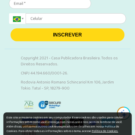
INSCREVER
Copyright 2021 - Casa Publicadora Brasileira. Todos os
Direitos Reservados.
CNPJ 44.194.660/0001-26.
Rodovia Antonio Romano Schincariol Km 106, Jardim
Tokio. Tatuí - SP, 18279-900
Este site armazena cookies em seu computador. Esses cookies são usados para coletar
informações sobre como você interage com nosso site e nos permite lembrar de você.
Além disso, utilizamos outros cookies explicados em detalhes em nossa Política de
Cookies. Para obter todas as informações sobre o tema, acesse
Política de Cookies.