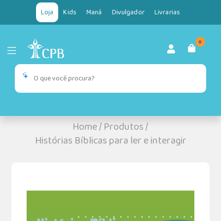
Loja
Kids
Maná
Divulgador
Livrarias
0
Home
/
Produtos
/
Histórias Bíblicas para ler e interagir