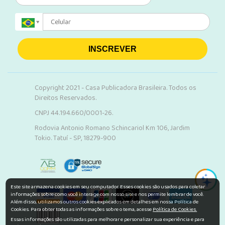
INSCREVER
Copyright 2021 - Casa Publicadora Brasileira. Todos os
Direitos Reservados.
CNPJ 44.194.660/0001-26.
Rodovia Antonio Romano Schincariol Km 106, Jardim
Tokio. Tatuí - SP, 18279-900
Este site armazena cookies em seu computador. Esses cookies são usados para coletar
informações sobre como você interage com nosso site e nos permite lembrar de você.
Além disso, utilizamos outros cookies explicados em detalhes em nossa Política de
Cookies. Para obter todas as informações sobre o tema, acesse
Política de Cookies.
Essas informações são utilizadas para melhorar e personalizar sua experiência e para