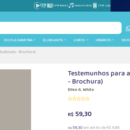
CPB Books
Novo Hinário
CPB Loja
ESCOLA SABATINA
ELLEN WHITE
LIVROS
HINÁRIOS
DEV
Atualizada - Brochura)
Testemunhos para a I
- Brochura)
Ellen G. White
59,30
R$
59,30
em até 6x de R$ 9,88
R$