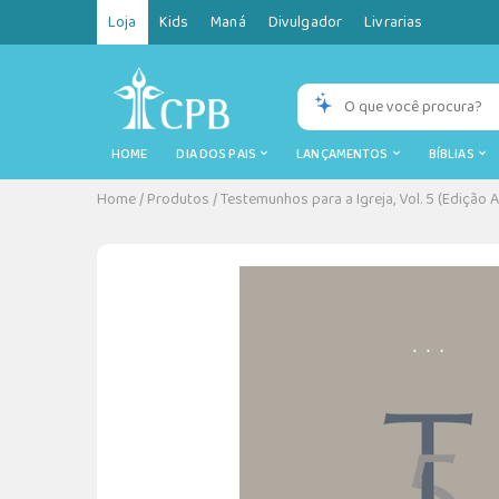
Loja
Kids
Maná
Divulgador
Livrarias
HOME
DIA DOS PAIS
LANÇAMENTOS
BÍBLIAS
Home
/
Produtos
/
Testemunhos para a Igreja, Vol. 5 (Edição 