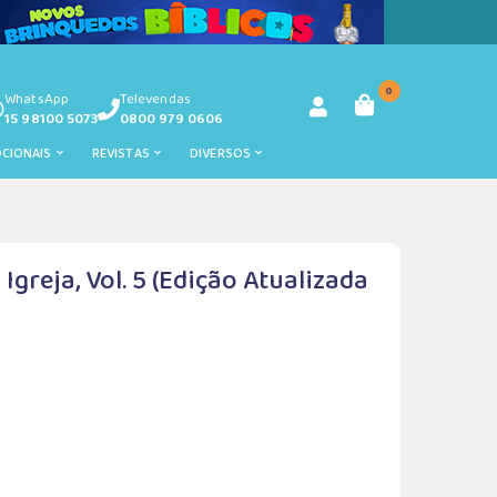
0
WhatsApp
Televendas
15 98100 5073
0800 979 0606
OCIONAIS
REVISTAS
DIVERSOS
greja, Vol. 5 (Edição Atualizada