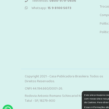
Televendas:
0800-979-0606
Troca
Whatsapp:
15 9 8100 5073
Compr
Políti
Políti
Copyright 2021 - Casa Publicadora Brasileira. Todos os
Direitos Reservados.
CNPJ 44.194.660/0001-26.
Este site armazena co
Rodovia Antonio Romano Schincariol Km 106, Jardim Tokio.
com nosso site e nos p
Tatuí - SP, 18279-900
de Cookies. Para obter
Essas informações são 