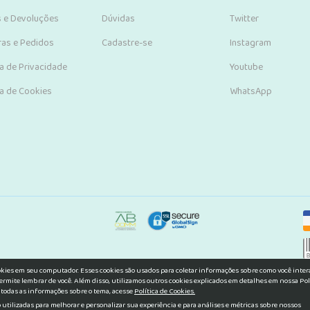
s e Devoluções
Dúvidas
Twitter
as e Pedidos
Cadastre-se
Instagram
ca de Privacidade
Youtube
ca de Cookies
WhatsApp
okies em seu computador. Esses cookies são usados para coletar informações sobre como você inte
ermite lembrar de você. Além disso, utilizamos outros cookies explicados em detalhes em nossa Pol
 todas as informações sobre o tema, acesse
Política de Cookies.
utilizadas para melhorar e personalizar sua experiência e para análises e métricas sobre nossos