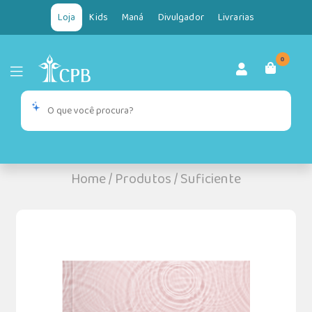
Loja
Kids
Maná
Divulgador
Livrarias
0
Home
/
Produtos
/
Suficiente