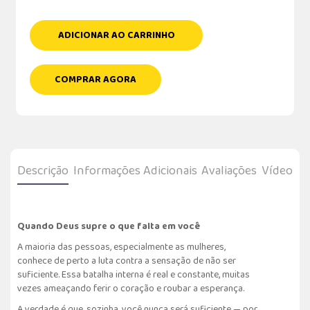
ADICIONAR AO CARRINHO
COMPRAR AGORA
Descrição
Informações Adicionais
Avaliações
Vídeo
Quando Deus supre o que falta em você
A maioria das pessoas, especialmente as mulheres,
conhece de perto a luta contra a sensação de não ser
suficiente. Essa batalha interna é real e constante, muitas
vezes ameaçando ferir o coração e roubar a esperança.
A verdade é que, sozinha, você nunca será suficiente — por