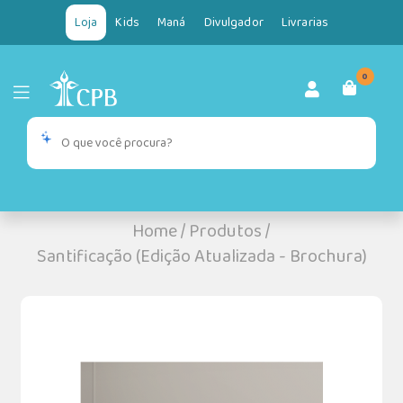
Loja
Kids
Maná
Divulgador
Livrarias
0
Home
/
Produtos
/
Santificação (Edição Atualizada - Brochura)