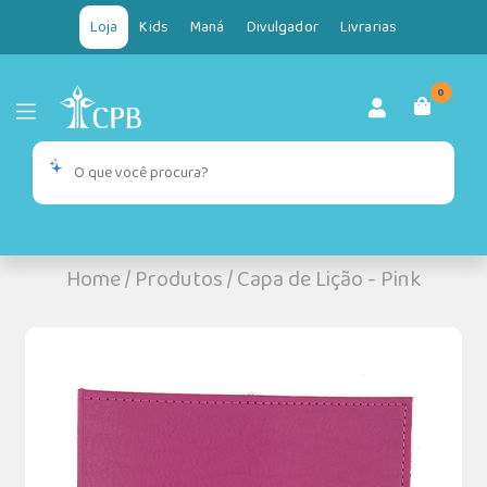
Loja
Kids
Maná
Divulgador
Livrarias
0
Home
/
Produtos
/
Capa de Lição - Pink