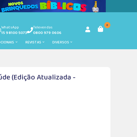
0
WhatsApp
Televendas
15 98100 5073
0800 979 0606
OCIONAIS
REVISTAS
DIVERSOS
de (Edição Atualizada -