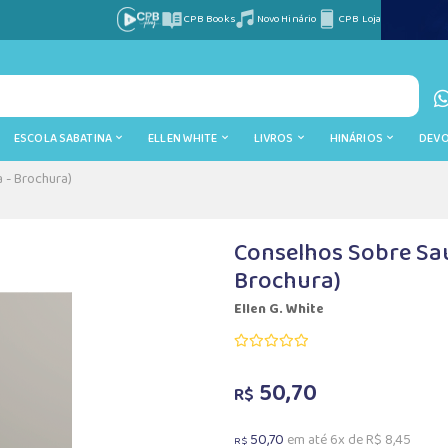
CPB Books
Novo Hinário
CPB Loja
ESCOLA SABATINA
ELLEN WHITE
LIVROS
HINÁRIOS
DEV
 - Brochura)
Conselhos Sobre Saú
Brochura)
Ellen G. White
50,70
R$
50,70
em até 6x de R$ 8,45
R$