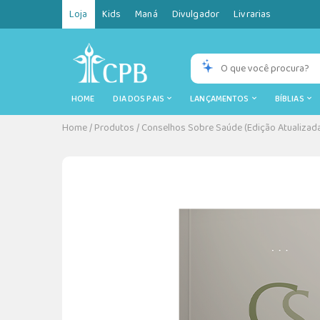
Loja
Kids
Maná
Divulgador
Livrarias
HOME
DIA DOS PAIS
LANÇAMENTOS
BÍBLIAS
Home
/
Produtos
/
Conselhos Sobre Saúde (Edição Atualizada