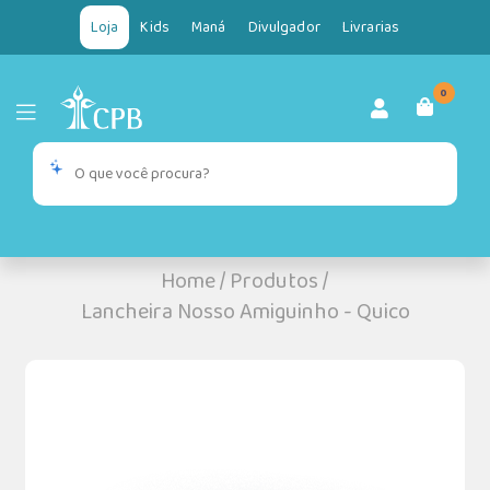
Loja
Kids
Maná
Divulgador
Livrarias
0
Home
/
Produtos
/
Lancheira Nosso Amiguinho - Quico