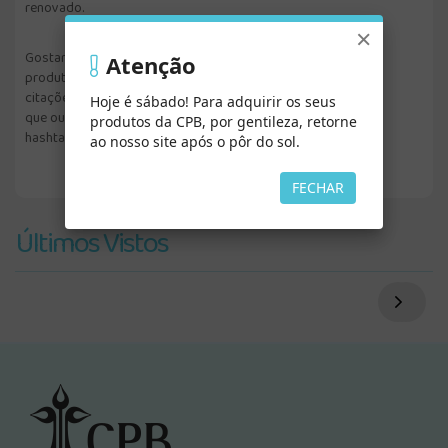
renovado.
×
Gostaríamos de saber sua experiência com nossos
Atenção
produtos. Fique à vontade para postar fotos, vídeos e as
citações que você mais gosta em suas redes sociais. Para
Hoje é sábado! Para adquirir os seus
que outras pessoas encontrem seus posts, utilize as
produtos da CPB, por gentileza, retorne
hashtags #fazbemlercpb e #casapublicadora.
ao nosso site após o pôr do sol.
FECHAR
Últimos Vistos