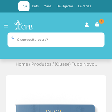
Loja
Kids
Maná
Divulgador
Livrarias
0
Home
/
Produtos
/
(Quase) Tudo Novo...