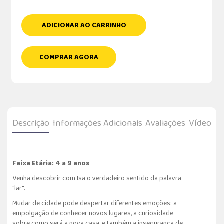
ADICIONAR AO CARRINHO
COMPRAR AGORA
Descrição
Informações Adicionais
Avaliações
Vídeo
Faixa Etária: 4 a 9 anos
Venha descobrir com Isa o verdadeiro sentido da palavra
"lar".
Mudar de cidade pode despertar diferentes emoções: a
empolgação de conhecer novos lugares, a curiosidade
sobre como será a nova casa, e também a insegurança de