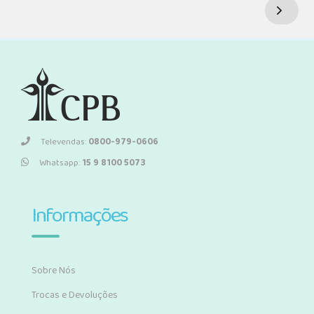
Televendas:
0800-979-0606
Whatsapp:
15 9 8100 5073
Informações
Sobre Nós
Trocas e Devoluções